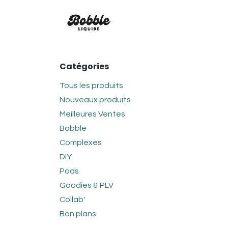
Se rendre au contenu
SAVEURS
BOBBLE
CO
Catégories
Tous les produits
Nouveaux produits
Meilleures Ventes
Bobble
Complexes
DIY
Pods
Goodies & PLV
Collab'
Bon plans