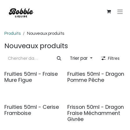
Se rendre au contenu
Produits
Nouveaux produits
Nouveaux produits
Trier par
Filtres
Fruities 50ml - Fraise
Fruities 50ml - Dragon
Nouveau !
Nouveau !
Mure Figue
Pomme Pêche
Fruities 50ml - Cerise
Frisson 50ml - Dragon
Nouveau !
Framboise
Fraise Méchamment
Givrée