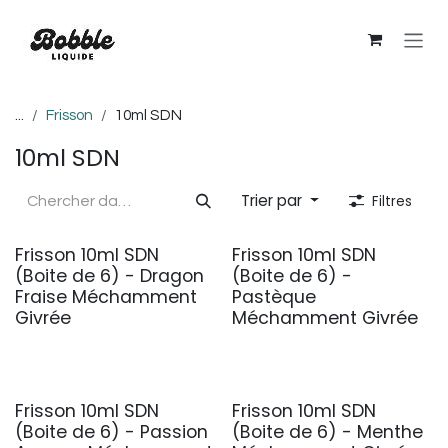
Se rendre au contenu
...
Frisson
10ml SDN
10ml SDN
Trier par
Filtres
Frisson 10ml SDN
Frisson 10ml SDN
(Boite de 6) - Dragon
(Boite de 6) -
Fraise Méchamment
Pastèque
Givrée
Méchamment Givrée
Frisson 10ml SDN
Frisson 10ml SDN
(Boite de 6) - Passion
(Boite de 6) - Menthe