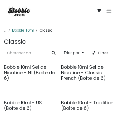
Se rendre au contenu
...
Bobble 10ml
Classic
Classic
Trier par
Filtres
Bobble 10ml Sel de
Bobble 10ml Sel de
Nicotine - N1 (Boîte de
Nicotine - Classic
6)
French (Boîte de 6)
Bobble 10ml - US
Bobble 10ml - Tradition
(Boîte de 6)
(Boîte de 6)