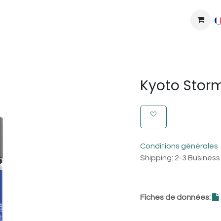
MPLEXES
DIY
COLLAB'
PODS
BONS PLANS
DEV
Kyoto Stor
Conditions générales
Shipping: 2-3 Busines
Fiches de données: