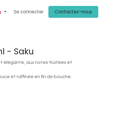
Se connecter
Contactez-nous
ENIR CLIENT
PLV
KIT MÉDIA
ON PARLE DE NOUS
CHEZ NOS 
l - Saku
t élégante, aux notes fruitées et
uce et raffinée en fin de bouche.