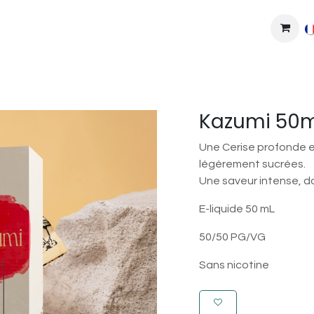
MPLEXES
DIY
COLLAB'
PODS
BONS PLANS
DEV
Kazumi 50m
Une Cerise profonde e
légèrement sucrées.
Une saveur intense, do
E-liquide 50 mL
50/50 PG/VG
Sans nicotine