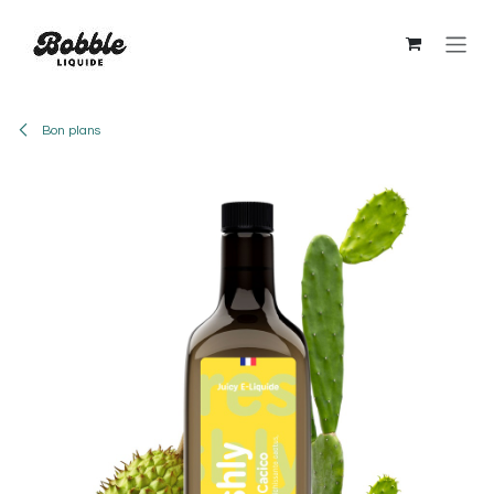
Se rendre au contenu
Bon plans