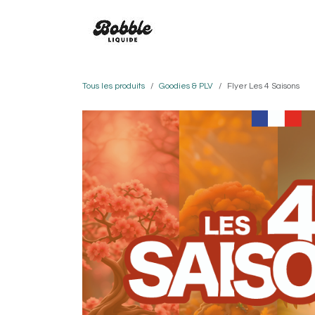
Se rendre au contenu
SAVEURS
BOBBLE
CO
Tous les produits
Goodies & PLV
Flyer Les 4 Saisons