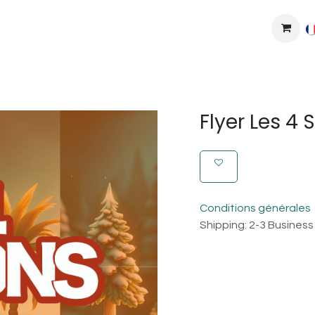
MPLEXES
DIY
COLLAB'
PODS
BONS PLANS
DEV
Flyer Les 4 
Conditions générales
Shipping: 2-3 Busines