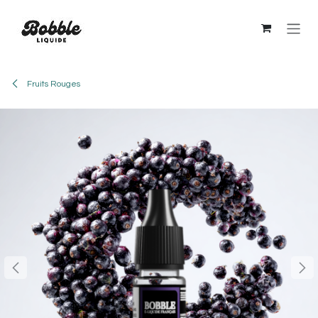
Se rendre au contenu
Fruits Rouges