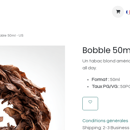
MPLEXES
DIY
COLLAB'
PODS
BONS PLANS
DEV
bble 50ml - US
Bobble 50m
Un tabac blond américa
all day.
Format :
50ml
Taux PG/VG :
50PG
Conditions générales
Shipping: 2-3 Busines