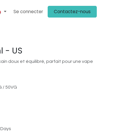
Se connecter
Contactez-nous
ENIR CLIENT
PLV
KIT MÉDIA
ON PARLE DE NOUS
CHEZ NOS 
l - US
in doux et équilibré, parfait pour une vape
 / 50VG
s Days