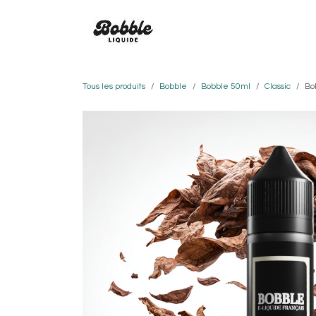
Se rendre au contenu
SAVEURS
BOBBLE
CO
Tous les produits
Bobble
Bobble 50ml
Classic
Bo