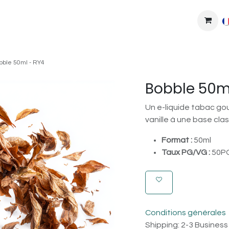
MPLEXES
DIY
COLLAB'
PODS
BONS PLANS
DEV
bble 50ml - RY4
Bobble 50m
Un e-liquide tabac go
vanille à une base cla
Format :
50ml
Taux PG/VG :
50PG
Conditions générales
Shipping: 2-3 Busines