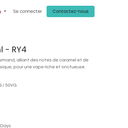
Se connecter
Contactez-nous
ENIR CLIENT
PLV
KIT MÉDIA
ON PARLE DE NOUS
CHEZ NOS 
l - RY4
urmand, alliant des notes de caramel et de
ssique, pour une vape riche et onctueuse.
 / 50VG
s Days