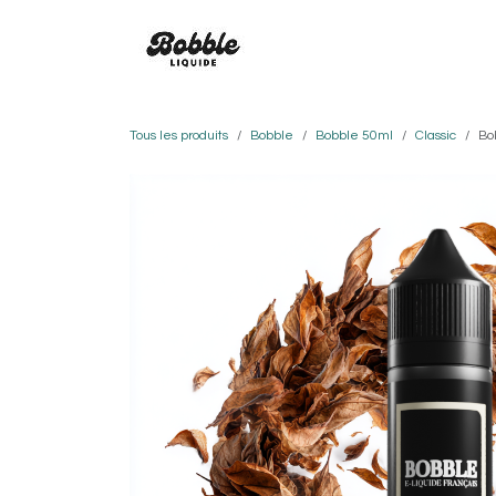
Se rendre au contenu
SAVEURS
BOBBLE
CO
Tous les produits
Bobble
Bobble 50ml
Classic
Bo