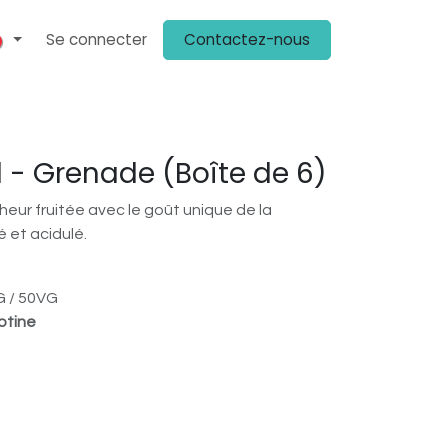
Se connecter
Contactez-nous
ENIR CLIENT
PLV
KIT MÉDIA
ON PARLE DE NOUS
CHEZ NOS 
 - Grenade (Boîte de 6)
heur fruitée avec le goût unique de la
é et acidulé.
 / 50VG
otine