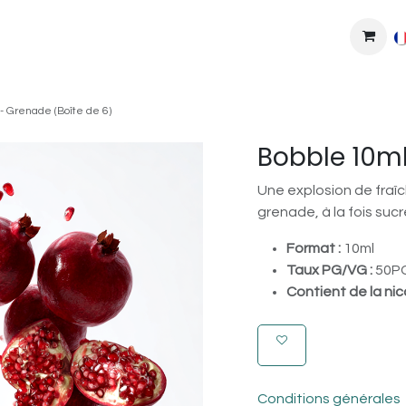
MPLEXES
DIY
COLLAB'
PODS
BONS PLANS
DEV
- Grenade (Boîte de 6)
Bobble 10ml
Une explosion de fraîc
grenade, à la fois sucr
Format :
10ml
Taux PG/VG :
50PG
Contient de la nic
Conditions générales