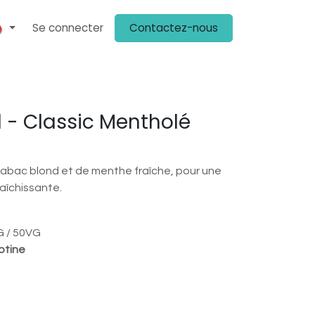
Se connecter
Contactez-nous
ENIR CLIENT
PLV
KIT MÉDIA
ON PARLE DE NOUS
CHEZ NOS 
 - Classic Mentholé
)
tabac blond et de menthe fraîche, pour une
raîchissante.
 / 50VG
otine