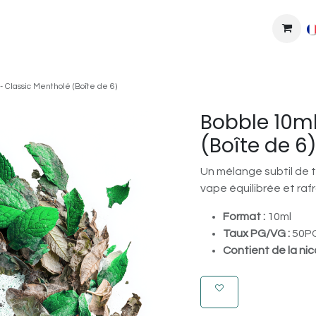
MPLEXES
DIY
COLLAB'
PODS
BONS PLANS
DEV
 Classic Mentholé (Boîte de 6)
Bobble 10ml
(Boîte de 6
Un mélange subtil de 
vape équilibrée et raf
Format :
10ml
Taux PG/VG :
50PG
Contient de la nic