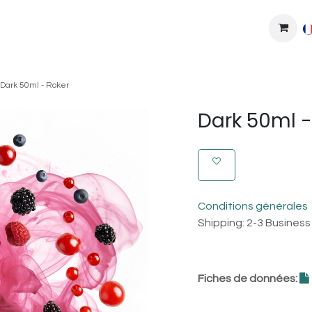
MPLEXES
DIY
COLLAB'
PODS
BONS PLANS
DEV
Dark 50ml - Roker
Dark 50ml -
Conditions générales
Shipping: 2-3 Busines
Fiches de données: