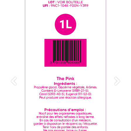
Précedent
Suiva