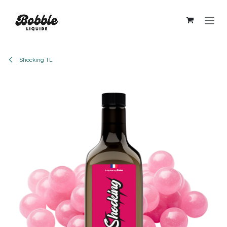
Se rendre au contenu
Shocking 1L