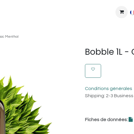
MPLEXES
DIY
COLLAB'
PODS
BONS PLANS
DEV
ssic Menthol
Bobble 1L -
Conditions générales
Shipping: 2-3 Busines
Fiches de données: