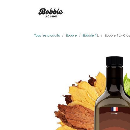
Se rendre au contenu
SAVEURS
BOBBLE
CO
Tous les produits
Bobble
Bobble 1L
Bobble 1L - Cla