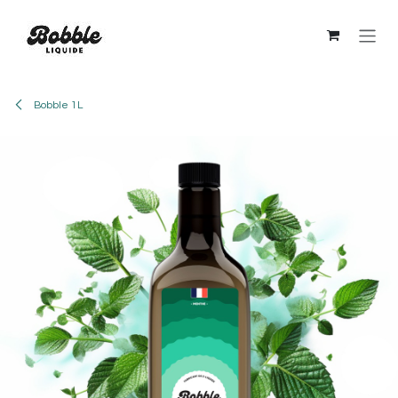
Se rendre au contenu
Bobble 1L