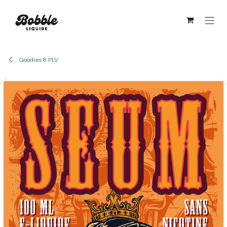
Se rendre au contenu
Goodies & PLV