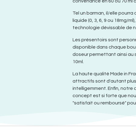
convenance en 60 ou 70 ml a
Tel un barman, il/elle pourra
liquide (0, 3, 6, 9 ou 18mg/ml
technologie dévissable de n
Les présentoirs sont person
disponible dans chaque bouti
doseur permettant ainsi au s
10ml.
La haute qualité Made in Fra
attractifs sont d'autant pl
intelligemment. Enfin, notre
concept est si forte que no
"satisfait ou remboursé" pour