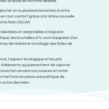
vec la dose de nicotine désirée.
 ajouter un ou plusieurs boosters à notre
), en tout confort grâce à la tétine nouvelle
otre fiole OSCAR.
nalisables et adaptables à l'espace
que, les bouteilles d'1L sont équipées d’un
hop de réduire le stockage des fioles de
nce, l'aspect écologique et les prix
us d'éléments qui permettent de vapoter
 conviction envers nos saveurs et notre
us mettons en place une politique de
 notre clientèle !