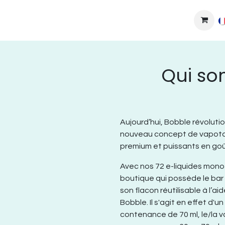
MPLEXES
DIY
COLLAB'
PODS
BONS PLANS
DEV
Qui s
Aujourd’hui, Bobble révolut
nouveau concept de vapotag
premium et puissants en goû
Avec nos 72 e-liquides mono-a
boutique qui possède le bar 
son flacon réutilisable à l’ai
Bobble. Il s'agit en effet d'
contenance de 70 ml, le/la v