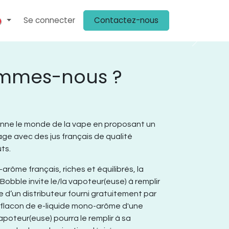
Se connecter
Contactez-nous
ENIR CLIENT
PLV
KIT MÉDIA
ON PARLE DE NOUS
CHEZ NOS 
Suivant
ommes-nous ?
ionne le monde de la vape en proposant un
e avec des jus français de qualité
ts.
rôme français, riches et équilibrés, la
Bobble invite le/la vapoteur(euse) à remplir
de d’un distributeur fourni gratuitement par
un flacon de e-liquide mono-arôme d'une
apoteur(euse) pourra le remplir à sa