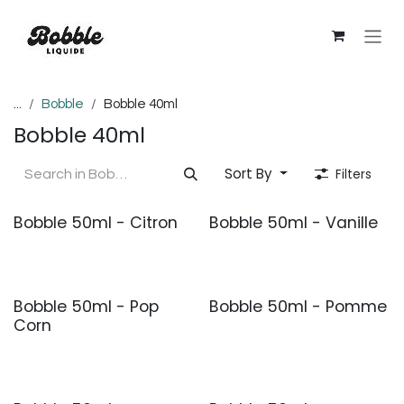
Skip to Content
...
Bobble
Bobble 40ml
Bobble 40ml
Sort By
Filters
Bobble 50ml - Citron
Bobble 50ml - Vanille
Bobble 50ml - Pop
Bobble 50ml - Pomme
Corn