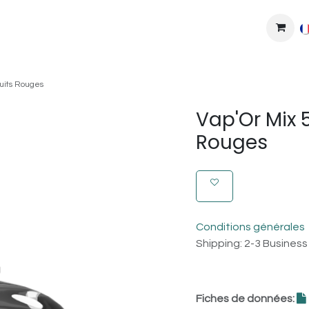
MPLEXES
DIY
COLLAB'
PODS
BONS PLANS
DEV
uits Rouges
Vap'Or Mix 
Rouges
Conditions générales
Shipping: 2-3 Busines
Fiches de données: