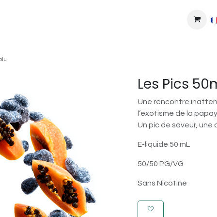
MPLEXES
DIY
COLLAB'
PODS
BONS PLANS
DEV
olu
Les Pics 50
Une rencontre inattend
l’exotisme de la papay
Un pic de saveur, une 
E-liquide 50 mL
50/50 PG/VG
Sans Nicotine