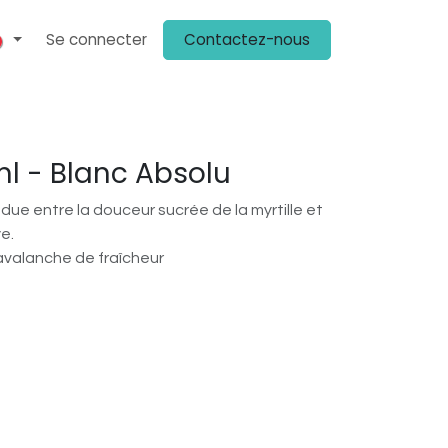
Se connecter
Contactez-nous
ENIR CLIENT
PLV
KIT MÉDIA
ON PARLE DE NOUS
CHEZ NOS 
ml - Blanc Absolu
ue entre la douceur sucrée de la myrtille et
e.
avalanche de fraîcheur