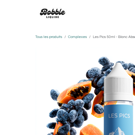
Se rendre au contenu
SAVEURS
BOBBLE
CO
Tous les produits
Complexes
Les Pics 50ml - Blanc Abs