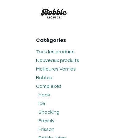
Se rendre au contenu
SAVEURS
BOBBLE
CO
Catégories
Tous les produits
Nouveaux produits
Meilleures Ventes
Bobble
Complexes
Hook
Ice
Shocking
Freshly
Frisson