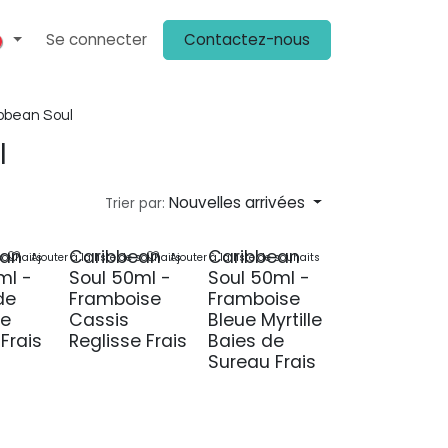
Se connecter
Contactez-nous
ENIR CLIENT
PLV
KIT MÉDIA
ON PARLE DE NOUS
CHEZ NOS 
bbean Soul
l
Nouvelles arrivées
Trier par:
ean
Caribbean
Caribbean
 souhaits
Ajouter à la liste de souhaits
Ajouter à la liste de souhaits
ml -
Soul 50ml -
Soul 50ml -
de
Framboise
Framboise
de
Cassis
Bleue Myrtille
Frais
Reglisse Frais
Baies de
Sureau Frais