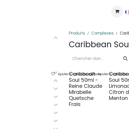
MPLEXES
DIY
COLLAB'
PODS
BONS PLANS
DEV
Produits
Complexes
Cari
Caribbean Sou
Caribbean
Caribb
Ajouter à la liste de souhaits
Ajouter à la liste de
Soul 50ml -
Soul 50
Reine Claude
Limona
Mirabelle
Citron 
Quetsche
Menton 
Frais