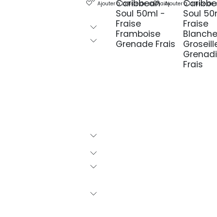
Caribbean
Caribb
Ajouter à la liste de souhaits
Ajouter à la liste de
Soul 50ml -
Soul 50
Fraise
Fraise
Framboise
Blanch
Grenade Frais
Groseill
Grenad
Frais