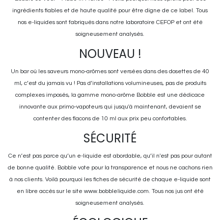
ingrédients fiables et de haute qualité pour être digne de ce label. Tous
nos e-liquides sont fabriqués dans notre laboratoire CEFOP et ont été
soigneusement analysés.
NOUVEAU !
Un bar où les saveurs mono-arômes sont versées dans des dosettes de 40
ml, c’est du jamais vu ! Pas d’installations volumineuses, pas de produits
complexes imposés, la gamme mono-arôme Bobble est une dédicace
innovante aux primo-vapoteurs qui jusqu'à maintenant, devaient se
contenter des flacons de 10 ml aux prix peu confortables.
SÉCURITÉ
Ce n’est pas parce qu’un e-liquide est abordable, qu’il n'est pas pour autant
de bonne qualité. Bobble vote pour la transparence et nous ne cachons rien
à nos clients. Voilà pourquoi les fiches de sécurité de chaque e-liquide sont
en libre accès sur le site www.bobbleliquide.com. Tous nos jus ont été
soigneusement analysés.