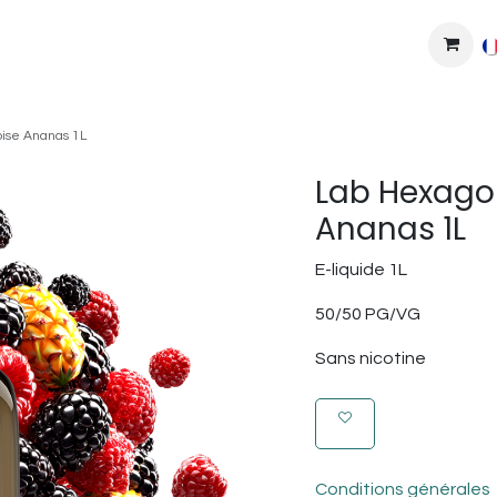
MPLEXES
DIY
COLLAB'
PODS
BONS PLANS
DEV
ise Ananas 1L
Lab Hexago
Ananas 1L
E-liquide 1L
50/50 PG/VG
Sans nicotine
Conditions générales