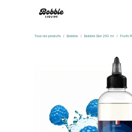
Se rendre au contenu
SAVEURS
BOBBLE
CO
Tous les produits
Bobble
Bobble Bar 250 ml
Fruits 