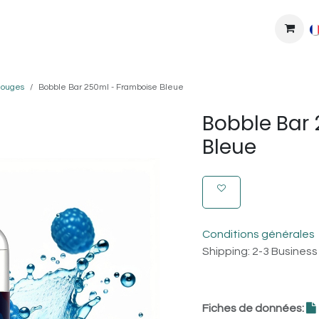
MPLEXES
DIY
COLLAB'
PODS
BONS PLANS
DEV
Rouges
Bobble Bar 250ml - Framboise Bleue
Bobble Bar
Bleue
Conditions générales
Shipping: 2-3 Busines
Fiches de données: