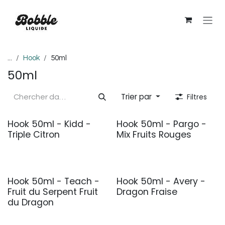
Se rendre au contenu
...
Hook
50ml
50ml
Trier par
Filtres
Hook 50ml - Kidd -
Hook 50ml - Pargo -
Triple Citron
Mix Fruits Rouges
Hook 50ml - Teach -
Hook 50ml - Avery -
Fruit du Serpent Fruit
Dragon Fraise
du Dragon