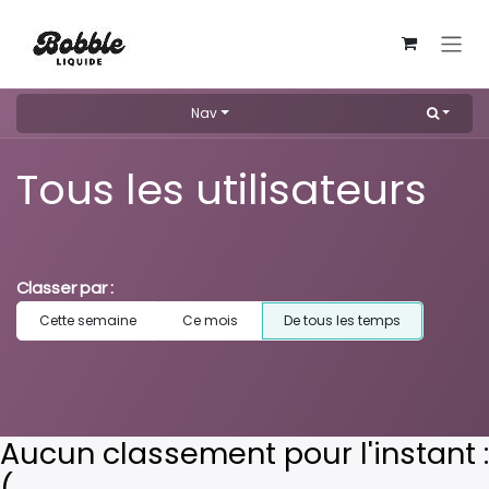
Se rendre au contenu
Nav
Tous les utilisateurs
Classer par :
Cette semaine
Ce mois
De tous les temps
Aucun classement pour l'instant :
(