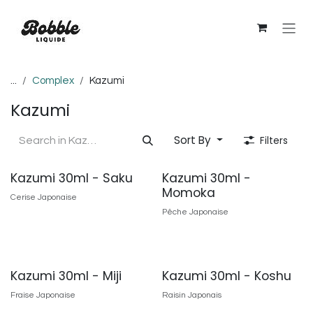
Skip to Content
...
Complex
Kazumi
Kazumi
Sort By
Filters
Kazumi 30ml - Saku
Kazumi 30ml -
Momoka
Cerise Japonaise
Pêche Japonaise
Kazumi 30ml - Miji
Kazumi 30ml - Koshu
Fraise Japonaise
Raisin Japonais